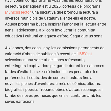
Avui volem compartir amb vosaltres les recomanacions
de lectura per aquest estiu 2026, cortesia del programa
Municipi lector
, una iniciativa que promou la lectura a
diversos municipis de Catalunya, entre ells el nostre.
Aquest programa busca inspirar l’amor per la lectura entre
nens i adolescents, així com involucrar la comunitat
educativa i cultural en aquest esforç. Segur que us sona.
Així doncs, dos cops l’any, les comissions permanents de
valoració d’obres de publicació recent de l’
IBBYcat
seleccionen una varietat de llibres refrescants,
entretinguts i captivadors per gaudir durant les caloroses
tardes d’estiu. La selecció inclou llibres per a totes les
preferències i edats, des de contes il·lustrats fins a
novel·les plenes d’aventures, a més de còmics, àlbums,
biografies i poesia. Trobareu obres d’autors reconeguts i
també de noves promeses que ens encantaran amb les
seves narracions.