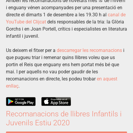
Arriben les recomanacions de novetats més 🔝 de l’hivern
i enguany vénen acompanyades per una presentació en
directe el dimarts 1 de desembre a les 19.30 h al
canal de
YouTube del Clijcat
dels responsables de la tria: la Glòria
Gorchs i en Joan Portell, crítics i especialistes en literatura
infantil i juvenil.
Us deixem el fitxer per a
descarregar les recomanacions
i
que pugueu triar i remenar quins llibres voleu que us
portin el Reis que enguany ens hem portat més bé que
mai. I per aquells no vau poder gaudir de les
recomanacions en directe, les podeu trobar
en aquest
enllaç
.
Recomanacions de llibres Infantils i
Juvenils Estiu 2020