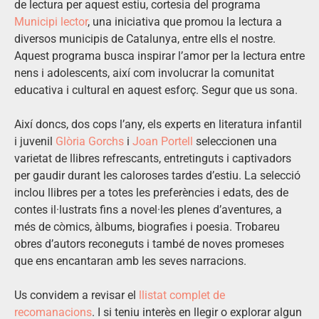
de lectura per aquest estiu, cortesia del programa
Municipi lector
, una iniciativa que promou la lectura a
diversos municipis de Catalunya, entre ells el nostre.
Aquest programa busca inspirar l’amor per la lectura entre
nens i adolescents, així com involucrar la comunitat
educativa i cultural en aquest esforç. Segur que us sona.
Així doncs, dos cops l’any, els experts en literatura infantil
i juvenil
Glòria Gorchs
i
Joan Portell
seleccionen una
varietat de llibres refrescants, entretinguts i captivadors
per gaudir durant les caloroses tardes d’estiu. La selecció
inclou llibres per a totes les preferències i edats, des de
contes il·lustrats fins a novel·les plenes d’aventures, a
més de còmics, àlbums, biografies i poesia. Trobareu
obres d’autors reconeguts i també de noves promeses
que ens encantaran amb les seves narracions.
Us convidem a revisar el
llistat complet de
recomanacions
. I si teniu interès en llegir o explorar algun