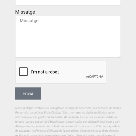
Missatge
Envia
D’acord el que estableix la Llei Orgànica 3/2018, de desembre, de Protecció de Dades
Personals i garantia de Drets Digitals, l’informem que les dades facilitades seran
utilitzades per a la
gestió del formulari de contacte.
Les seves no seran cedides a
tercers i un cop gestionat el tràmit seran conservades per obligació legal com a part
del registre d’expedients de l’Entitat. Per a més informació consulti la nostra política
de privacitat.
Així mateix s’informa de la possibilitat d’exercir els seus drets d’accés,
rectificació, supressió i la resta dels seus drets mitjançant la remissió d’un escrit