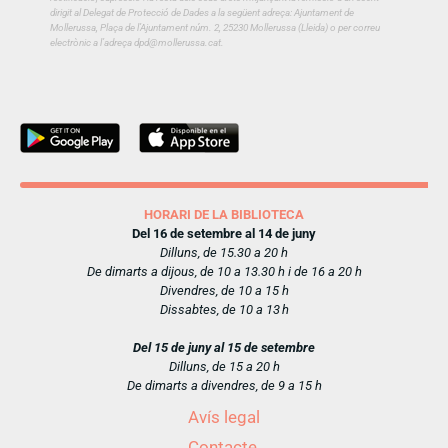
dirigit al Delegat de Protecció de Dades a la següent adreça: Ajuntament de
Mollerussa, Plaça de l’Ajuntament núm. 2, 25230 Mollerussa (Lleida) o per correu
electrònic a l’adreça dpd@mollerussa.cat.
HORARI DE LA BIBLIOTECA
Del 16 de setembre al 14 de juny
Dilluns, de 15.30 a 20 h
De dimarts a dijous, de 10 a 13.30 h i de 16 a 20 h
Divendres, de 10 a 15 h
Dissabtes, de 10 a 13 h
Del 15 de juny al 15 de setembre
Dilluns, de 15 a 20 h
De dimarts a divendres, de 9 a 15 h
Avís legal
Contacte