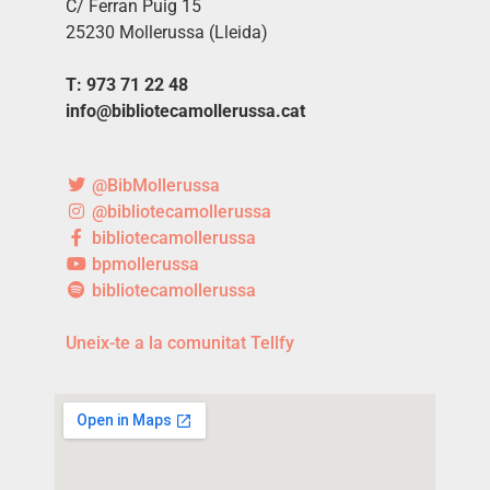
C/ Ferran Puig 15
25230 Mollerussa (Lleida)
T: 973 71 22 48
info@bibliotecamollerussa.cat
@BibMollerussa
@bibliotecamollerussa
bibliotecamollerussa
bpmollerussa
bibliotecamollerussa
Uneix-te a la comunitat Tellfy