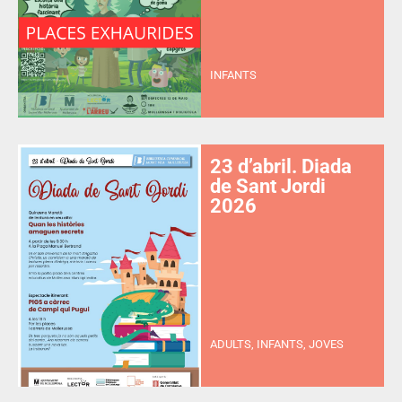
INFANTS
23 d’abril. Diada
de Sant Jordi
2026
ADULTS, INFANTS, JOVES