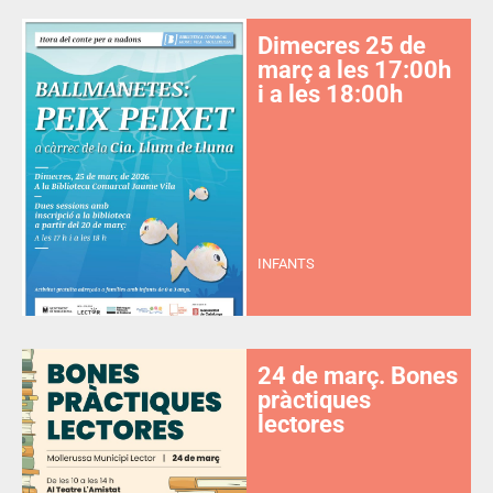
Dimecres 25 de
març a les 17:00h
i a les 18:00h
INFANTS
24 de març. Bones
pràctiques
lectores