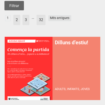
…
1
Més antigues
2
3
32
Dilluns d’estiu!
ADULTS, INFANTS, JOVES