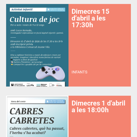
Dimecres 15
d’abril a les
17:30h
INFANTS
Dimecres 1 d’abril
a les 18:00h