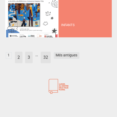
INFANTS
…
1
Més antigues
2
3
32