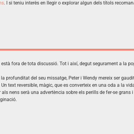
ns
. I si teniu interès en llegir o explorar algun dels títols recom
 està fora de tota discussió. Tot i així, degut segurament a la p
 la profunditat del seu missatge, Peter i Wendy mereix ser gaudit
a. Un text reversible, màgic, que es converteix en una oda a la 
 als nens serà una advertència sobre els perills de fer-se grans i
aginació.