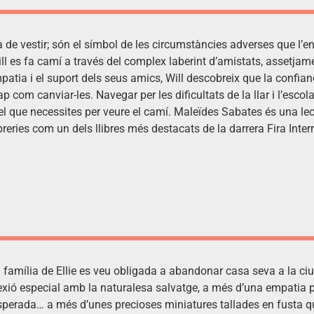
 vestir; són el símbol de les circumstàncies adverses que l’envol
ill es fa camí a través del complex laberint d’amistats, assetjame
atia i el suport dels seus amics, Will descobreix que la confianç
 com canviar-les. Navegar per les dificultats de la llar i l’esco
 el que necessites per veure el camí. Maleïdes Sabates és una le
ibreries com un dels llibres més destacats de la darrera Fira Inte
a família de Ellie es veu obligada a abandonar casa seva a la ciu
exió especial amb la naturalesa salvatge, a més d’una empatia p
 inesperada… a més d’unes precioses miniatures tallades en fusta 