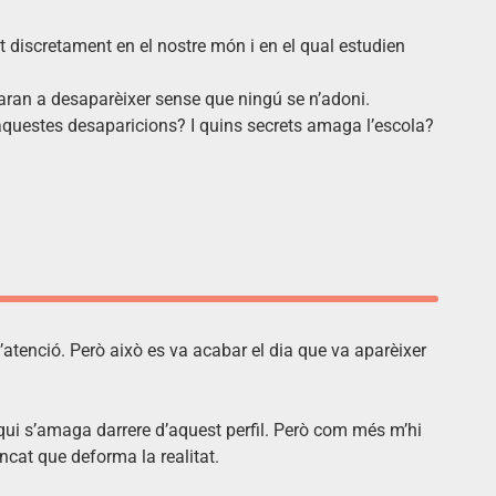
t discretament en el nostre món i en el qual estudien
çaran a desaparèixer sense que ningú se n’adoni.
t d’aquestes desaparicions? I quins secrets amaga l’escola?
l’atenció. Però això es va acabar el dia que va aparèixer
qui s’amaga darrere d’aquest perfil. Però com més m’hi
ncat que deforma la realitat.