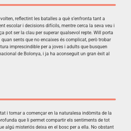
ten, reflectint les batalles a què s’enfronta tant a
nt escolar i decisions difícils, mentre cerca la seva veu i
a pot ser la clau per superar qualsevol repte. Will porta
la quan sents que no encaixes és complicat, però trobar
ctura imprescindible per a joves i adults que busquen
rnacional de Bolonya, i ja ha aconseguit un gran èxit al
tat i tornar a començar en la naturalesa indòmita de la
rofunda que li permet compartir els sentiments de tot
que algú misteriós deixa en el bosc per a ella. No obstant