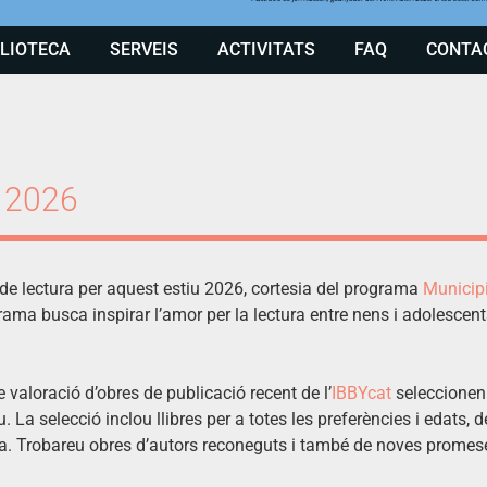
BLIOTECA
SERVEIS
ACTIVITATS
FAQ
CONTA
u 2026
e lectura per aquest estiu 2026, cortesia del programa
Municipi
rama busca inspirar l’amor per la lectura entre nens i adolescent
valoració d’obres de publicació recent de l’
IBBYcat
seleccionen u
 La selecció inclou llibres per a totes les preferències i edats, d
sia. Trobareu obres d’autors reconeguts i també de noves prome