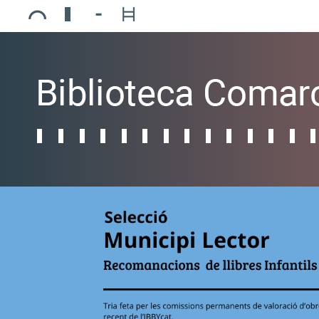
Ajuntament de Mollerussa
Biblioteca Comarcal Jaume Vila
Piscines de Mollerussa
Teatre de L’Amistat