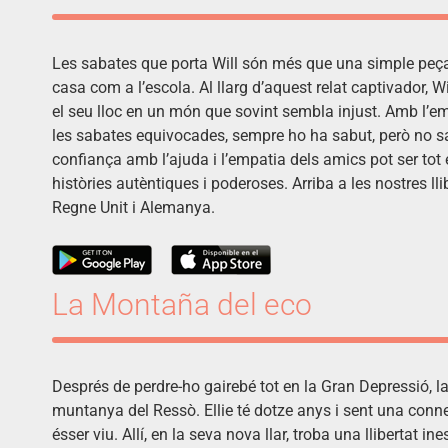
Les sabates que porta Will són més que una simple peça de
casa com a l’escola. Al llarg d’aquest relat captivador, W
el seu lloc en un món que sovint sembla injust. Amb l’emp
les sabates equivocades, sempre ho ha sabut, però no sap
confiança amb l’ajuda i l’empatia dels amics pot ser tot
històries autèntiques i poderoses. Arriba a les nostres ll
Regne Unit i Alemanya.
La Montaña del eco
Després de perdre-ho gairebé tot en la Gran Depressió, l
muntanya del Ressò. Ellie té dotze anys i sent una conn
ésser viu. Allí, en la seva nova llar, troba una llibertat