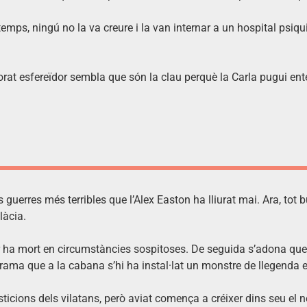
 temps, ningú no la va creure i la van internar a un hospital psiqui
rat esfereïdor sembla que són la clau perquè la Carla pugui ent
 guerres més terribles que l’Alex Easton ha lliurat mai. Ara, tot
làcia.
er ha mort en circumstàncies sospitoses. De seguida s’adona que
 brama que a la cabana s’hi ha instal·lat un monstre de llegenda e
sticions dels vilatans, però aviat comença a créixer dins seu el 