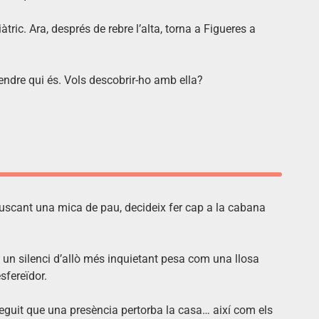
àtric. Ara, després de rebre l’alta, torna a Figueres a
endre qui és. Vols descobrir-ho amb ella?
 buscant una mica de pau, decideix fer cap a la cabana
 un silenci d’allò més inquietant pesa com una llosa
sfereïdor.
neguit que una presència pertorba la casa… així com els