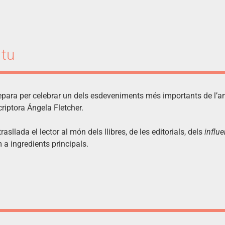
 tu
epara per celebrar un dels esdeveniments més importants de l’any
criptora Ángela Fletcher.
asllada el lector al món dels llibres, de les editorials, dels
influ
m a ingredients principals.