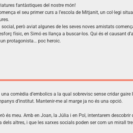
criatures fantàstiques del nostre món!
ça el seu primer curs a l’escola de Mitjanit, un col·legi situa
ures.
vida social, però aviat algunes de les seves noves amistats comen
a l’esforç físic, en Simó es llança a buscar-los. Qui és el causan
 un protagonista… poc heroic.
la una comèdia d’embolics a la qual sobrevisc sense cridar gaire 
anys d’institut. Mantenir-me al marge ja no és una opció.
rò és meu. Amb en Joan, la Júlia i en Pol, intentarem descobrir 
ls altres, i que les xarxes socials poden ser com un mirall tre