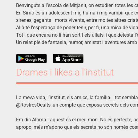
Benvinguts a l’escola de Mitjanit, on estudien totes les 
En Simó és un adolescent mig humà i mig vampir que comen
sirenes, gegants i morts vivents, entre moltes altres criat
Allà té l’esperança de poder tenir, per fi, una mica de 
Tot i que encara no li han sortit els ullals, i que detest
Un relat ple de fantasia, humor, amistat i aventures amb
Drames i likes a l’institut
La meva vida, l’institut, els amics, la família… tot semb
@RostresOcults, un compte que exposa secrets dels comp
Em dic Aloma i aquest és el meu món. No és perfecte, pe
apropo, més m’adono que els secrets no són només cosa de