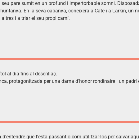
al seu pare sumit en un profund i impertorbable somni. Disposada 
 muntanya. En la seva cabanya, coneixerà a Cate i a Larkin, un nen
altres i a triar el seu propi camí.
l al dia fins al desenllaç.
a, protagonitzada per una dama d’honor rondinaire i un padrí e
d’entendre què t’està passant o com utilitzar-los per salvar aque