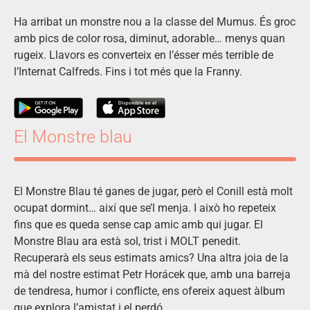
Ha arribat un monstre nou a la classe del Mumus. És groc
amb pics de color rosa, diminut, adorable… menys quan
rugeix. Llavors es converteix en l’ésser més terrible de
l’Internat Calfreds. Fins i tot més que la Franny.
El Monstre blau
El Monstre Blau té ganes de jugar, però el Conill està molt
ocupat dormint… així que se’l menja. I això ho repeteix
fins que es queda sense cap amic amb qui jugar. El
Monstre Blau ara està sol, trist i MOLT penedit.
Recuperarà els seus estimats amics? Una altra joia de la
mà del nostre estimat Petr Horácek que, amb una barreja
de tendresa, humor i conflicte, ens ofereix aquest àlbum
que explora l’amistat i el perdó.