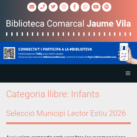
Categoria llibre:
Infants
Selecció Municipi Lector Estiu 2026