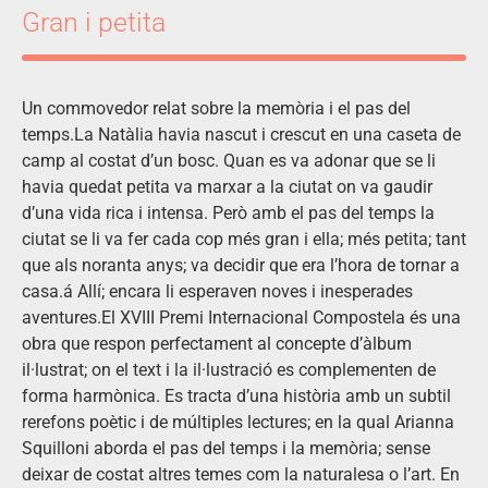
Gran i petita
Un commovedor relat sobre la memòria i el pas del
temps.La Natàlia havia nascut i crescut en una caseta de
camp al costat d’un bosc. Quan es va adonar que se li
havia quedat petita va marxar a la ciutat on va gaudir
d’una vida rica i intensa. Però amb el pas del temps la
ciutat se li va fer cada cop més gran i ella; més petita; tant
que als noranta anys; va decidir que era l’hora de tornar a
casa.á Allí; encara li esperaven noves i inesperades
aventures.El XVIII Premi Internacional Compostela és una
obra que respon perfectament al concepte d’àlbum
il·lustrat; on el text i la il·lustració es complementen de
forma harmònica. Es tracta d’una història amb un subtil
rerefons poètic i de múltiples lectures; en la qual Arianna
Squilloni aborda el pas del temps i la memòria; sense
deixar de costat altres temes com la naturalesa o l’art. En