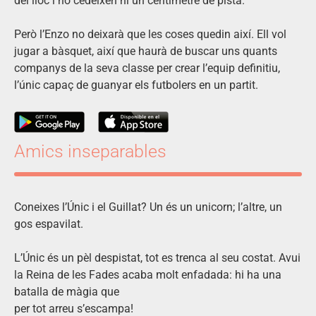
del lloc i no cedeixen ni un centímetre de pista.
Però l’Enzo no deixarà que les coses quedin així. Ell vol
jugar a bàsquet, així que haurà de buscar uns quants
companys de la seva classe per crear l’equip definitiu,
l’únic capaç de guanyar els futbolers en un partit.
Amics inseparables
Coneixes l’Únic i el Guillat? Un és un unicorn; l’altre, un
gos espavilat.
L’Únic és un pèl despistat, tot es trenca al seu costat. Avui
la Reina de les Fades acaba molt enfadada: hi ha una
batalla de màgia que
per tot arreu s’escampa!