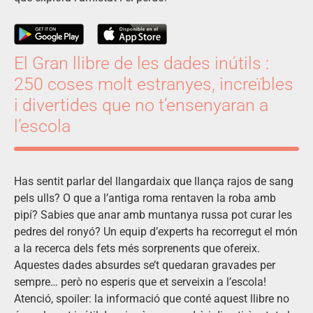
El Gran llibre de les dades inútils :
250 coses molt estranyes, increïbles
i divertides que no t’ensenyaran a
l’escola
Has sentit parlar del llangardaix que llança rajos de sang
pels ulls? O que a l’antiga roma rentaven la roba amb
pipí? Sabies que anar amb muntanya russa pot curar les
pedres del ronyó? Un equip d’experts ha recorregut el món
a la recerca dels fets més sorprenents que ofereix.
Aquestes dades absurdes se’t quedaran gravades per
sempre… però no esperis que et serveixin a l’escola!
Atenció, spoiler: la informació que conté aquest llibre no