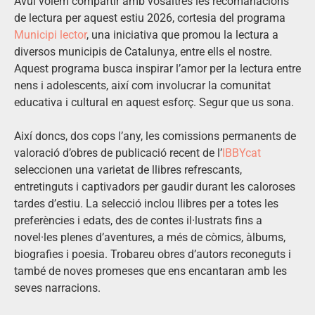
Avui volem compartir amb vosaltres les recomanacions
de lectura per aquest estiu 2026, cortesia del programa
Municipi lector
, una iniciativa que promou la lectura a
diversos municipis de Catalunya, entre ells el nostre.
Aquest programa busca inspirar l’amor per la lectura entre
nens i adolescents, així com involucrar la comunitat
educativa i cultural en aquest esforç. Segur que us sona.
Així doncs, dos cops l’any, les comissions permanents de
valoració d’obres de publicació recent de l’
IBBYcat
seleccionen una varietat de llibres refrescants,
entretinguts i captivadors per gaudir durant les caloroses
tardes d’estiu. La selecció inclou llibres per a totes les
preferències i edats, des de contes il·lustrats fins a
novel·les plenes d’aventures, a més de còmics, àlbums,
biografies i poesia. Trobareu obres d’autors reconeguts i
també de noves promeses que ens encantaran amb les
seves narracions.