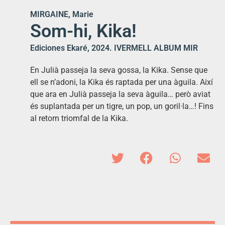
MIRGAINE, Marie
Som-hi, Kika!
Ediciones Ekaré, 2024. IVERMELL ALBUM MIR
En Julià passeja la seva gossa, la Kika. Sense que
ell se n’adoni, la Kika és raptada per una àguila. Així
que ara en Julià passeja la seva àguila… però aviat
és suplantada per un tigre, un pop, un goril·la…! Fins
al retorn triomfal de la Kika.