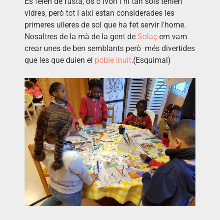
Es feien de fusta, os o ivori i ni tan sols tenien
vidres, però tot i així estan considerades les
primeres ulleres de sol que ha fet servir l'home.
Nosaltres de la mà de la gent de
Solaç
em vam
crear unes de ben semblants però més divertides
que les que duien el
poble Inuit
.(Esquimal)