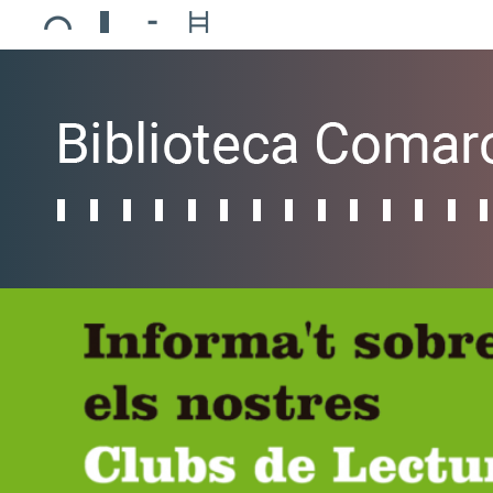
Ajuntament de Mollerussa
Biblioteca Comarcal Jaume Vila
Piscines de Mollerussa
Teatre de L’Amistat