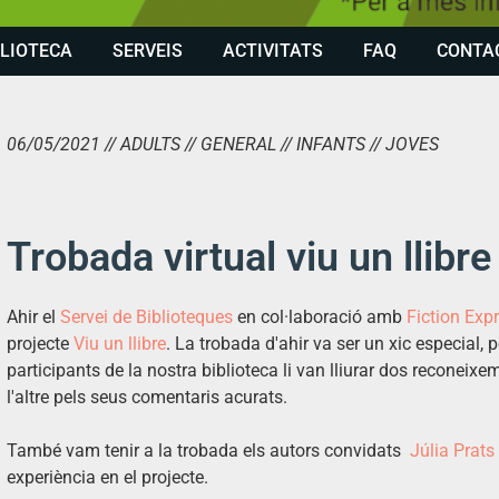
BLIOTECA
SERVEIS
ACTIVITATS
FAQ
CONTA
06/05/2021 // ADULTS // GENERAL // INFANTS // JOVES
Trobada virtual viu un llibre
Ahir el
Servei de Biblioteques
en col·laboració amb
Fiction
Exp
projecte
Viu un llibre
. La trobada d'ahir va ser un xic especial, 
participants de la nostra biblioteca li van lliurar dos reconeixe
l'altre pels seus comentaris acurats.
També vam tenir a la trobada els autors convidats
Júlia Prats
experiència en el projecte.