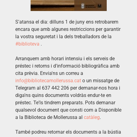
S'atansa el dia: dilluns 1 de juny ens retrobarem
encara que amb algunes restriccions per garantir
la vostra seguretat i la dels treballadors de la
#biblioteva
.
Arranquem amb horari intensiu i els serveis de
préstec i retorns i d'informació bibliogràfica amb
cita prèvia. Envia'ns un correu a
info@bibliotecamollerussa.cat
o un missatge de
Telegram al 637 442 206 per demanar-nos hora i
diga'ns quins documents voldràs endur-te en
préstec. Te'ls tindrem preparats. Pots demanar
qualsevol document que consti com a Disponible
a la Biblioteca de Mollerussa al
catàleg
.
També podreu retornar els documents a la bústia