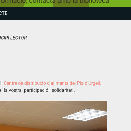
CTE
NICIPI LECTOR
al
Centre de distribució d'aliments del Pla d'Urgell.
s la vostra participació i solidaritat .