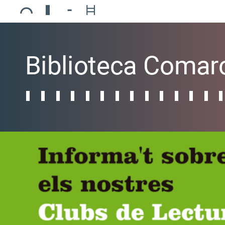
Ajuntament de Mollerussa
Biblioteca Comarcal Jaume Vila
Piscines de Mollerussa
Teatre de L’Amistat