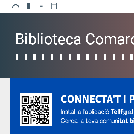
Ajuntament de Mollerussa
Biblioteca Comarcal Jaume Vila
Piscines de Mollerussa
Teatre de L’Amistat