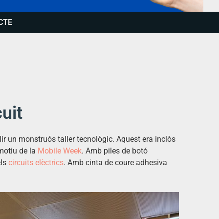
CTE
uit
ir un monstruós taller tecnològic. Aquest era inclòs
motiu de la
Mobile W
eek
. Amb piles de botó
els
circuits elèctrics
. Amb cinta de coure adhesiva