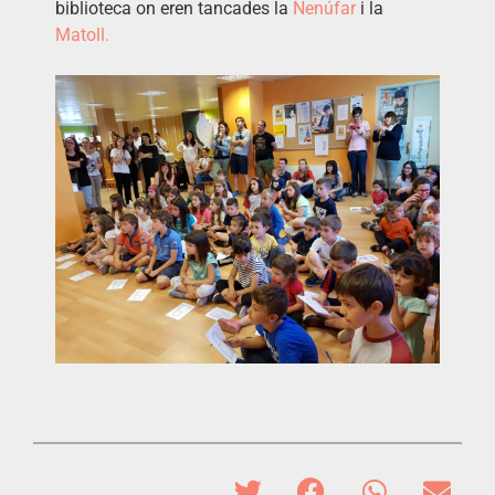
biblioteca on eren tancades la
Nenúfar
i la
Matoll.