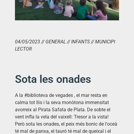
04/05/2023 // GENERAL // INFANTS // MUNICIPI
LECTOR
Sota les onades
A la #biblioteva de vegades , el mar resta en
calma tot llis i la seva
mon
òtona immensitat
avorreix al Pirata Safata de Plata. De sobte el
vent infla la vela del vaixell: Tresor a la vista!
Però sota les onades, el peix més bonic de l'oceà
té mal de panxa, el tauró té mal de queixal i el