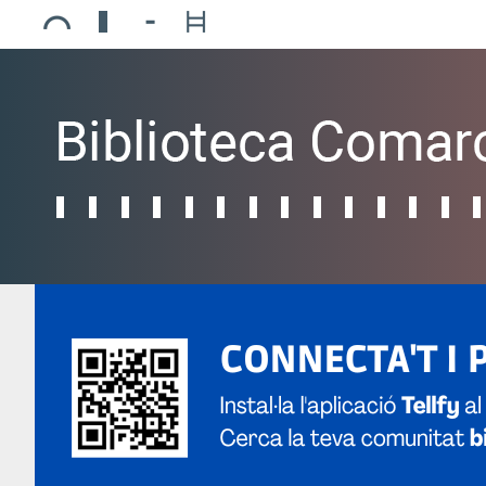
Ajuntament de Mollerussa
Biblioteca Comarcal Jaume Vila
Piscines de Mollerussa
Teatre de L’Amistat