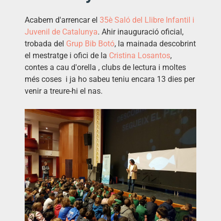
Acabem d'arrencar el
35è Saló del Llibre Infantil i
Juvenil de Catalunya
. Ahir inauguració oficial,
trobada del
Grup Bib Botó
, la mainada descobrint
el mestratge i ofici de la
Cristina Losantos
,
contes a cau d'orella , clubs de lectura i moltes
més coses i ja ho sabeu teniu encara 13 dies per
venir a treure-hi el nas.