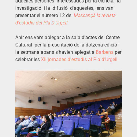
aquelles persones interessades per la ciència, la
investigació i la difusió d'aquestes, ens van
presentar el número 12 de
Mascançà la revista
d'estudis del Pla D'Urgell.
Ahir ens vam aplegar a la sala d'actes del Centre
Cultural per la presentació de la dotzena edició i
la setmana abans s'havien aplegat a
Barbens
per
celebrar les
XII jornades
d'estudis al Pla d'Urgell.