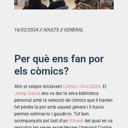
16/02/2024 // ADULTS // GENERAL
Per què ens fan por
els còmics?
Ahir al vespre iniciàvem
Lletres i Vins 2024
. El
Josep Salvia
ens va dur la seva biblioteca
personal amb la selecció de còmics que li havien
fet perdre la por amb aquest gènere i li havia
permès estimar-lo i gaudir-lo. Tot ben
acompanyats pel tast d'un
Vilosell
del qual en va
ressaltar les seves excel·lències l'Armand Cusiné.