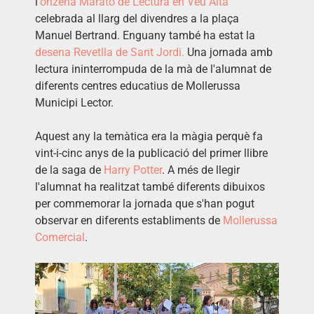
l'
onzena Marató de Lectura en Veu Alta
celebrada al llarg del divendres a la plaça
Manuel
Bertrand
. Enguany també ha estat la
desena Revetlla de Sant Jordi.
Una jornada amb
lectura ininterrompuda de la mà de l'alumnat de
diferents centres educatius de Mollerussa
Municipi Lector.
Aquest any la temàtica era la màgia perquè fa
vint-i-cinc anys de la publicació del primer llibre
de la saga de
Harry Potter
. A més de llegir
l'alumnat ha realitzat també diferents dibuixos
per commemorar la jornada que s'han pogut
observar en diferents establiments de
Mollerussa
Comercial
.