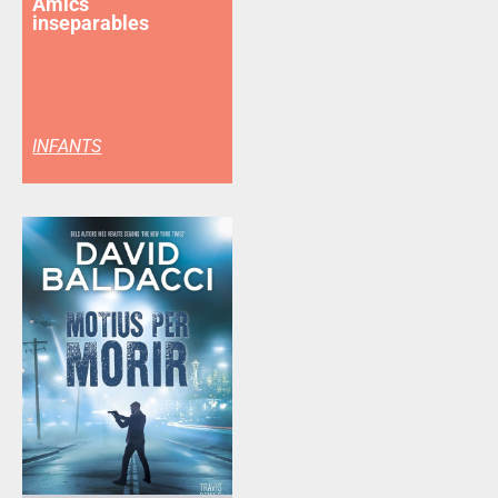
Amics
inseparables
INFANTS