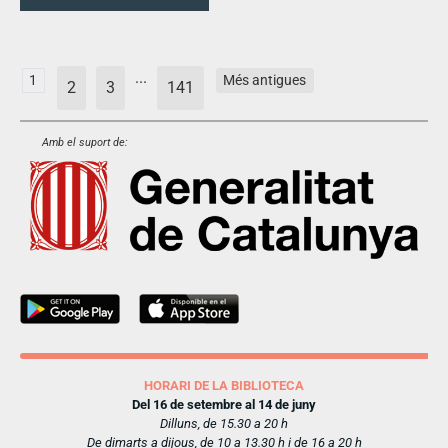
...
1
Més antigues
2
3
141
Amb el suport de:
HORARI DE LA BIBLIOTECA
Del 16 de setembre al 14 de juny
Dilluns, de 15.30 a 20 h
De dimarts a dijous, de 10 a 13.30 h i de 16 a 20 h