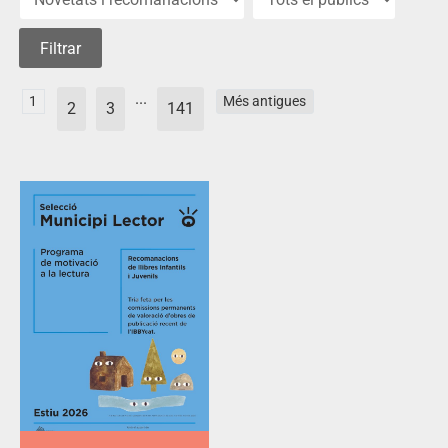
...
1
Més antigues
2
3
141