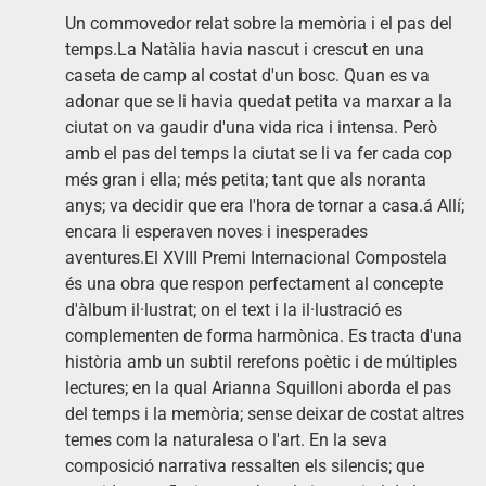
Un commovedor relat sobre la memòria i el pas del
temps.La Natàlia havia nascut i crescut en una
caseta de camp al costat d'un bosc. Quan es va
adonar que se li havia quedat petita va marxar a la
ciutat on va gaudir d'una vida rica i intensa. Però
amb el pas del temps la ciutat se li va fer cada cop
més gran i ella; més petita; tant que als noranta
anys; va decidir que era l'hora de tornar a casa.á Allí;
encara li esperaven noves i inesperades
aventures.El XVIII Premi Internacional Compostela
és una obra que respon perfectament al concepte
d'àlbum il·lustrat; on el text i la il·lustració es
complementen de forma harmònica. Es tracta d'una
història amb un subtil rerefons poètic i de múltiples
lectures; en la qual Arianna Squilloni aborda el pas
del temps i la memòria; sense deixar de costat altres
temes com la naturalesa o l'art. En la seva
composició narrativa ressalten els silencis; que