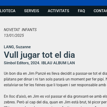
BLIOTECA
SERVEIS
ACTIVITATS
FAQ
CONTA
NOVETAT INFANTS
13/01/2025
LANG, Suzanne
Vull jugar tot el dia
Símbol Editors, 2024. IBLAU ALBUM LAN
Un bon dia en Jim Panzé es lleva decidit a passar-se tot el di
plàtans per dinar i ni tan sols pararà un moment per fer pipí.
estalviar-se fer les feines que li toquen i ser responsable amb
En lloc d’això, en Jim es vol passar el dia gronxant-se amb e
zebres. Però al cap del dia, quan en Jim està brut, té picor per 