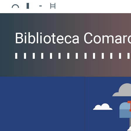
Ajuntament de Mollerussa
Biblioteca Comarcal Jaume Vila
Piscines de Mollerussa
Teatre de L’Amistat