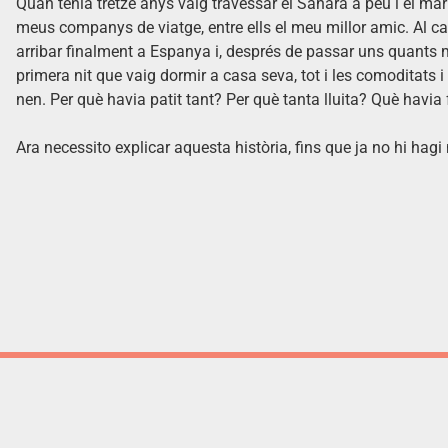
Quan tenia tretze anys vaig travessar el Sàhara a peu i el mar 
meus companys de viatge, entre ells el meu millor amic. Al cap
arribar finalment a Espanya i, després de passar uns quants m
primera nit que vaig dormir a casa seva, tot i les comoditats 
nen. Per què havia patit tant? Per què tanta lluita? Què havi
Ara necessito explicar aquesta història, fins que ja no hi hag