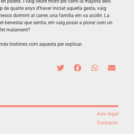
en patera. I vaig veure morir pel camí la majoria dels
 de quatre anys d'haver iniciat aquella gesta, vaig
esos dormint al carrer, una família em va acollir. La
i el benestar que sentia, em vaig posar a plorar com un
a fet malament?
i més històries com aquesta per explicar.
Avís legal
Contacte