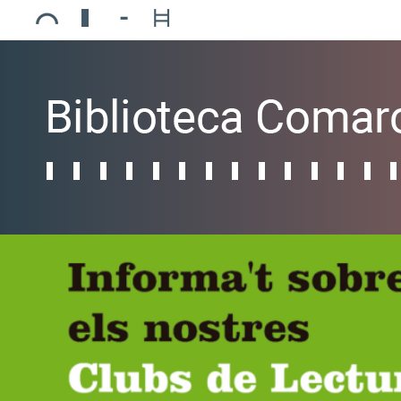
Ajuntament de Mollerussa
Biblioteca Comarcal Jaume Vila
Piscines de Mollerussa
Teatre de L’Amistat