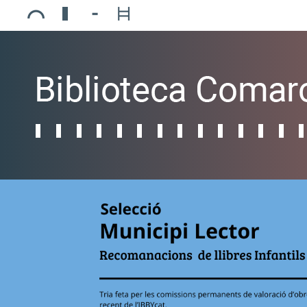
Ajuntament de Mollerussa
Biblioteca Comarcal Jaume Vila
Piscines de Mollerussa
Teatre de L’Amistat