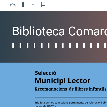
Ajuntament de Mollerussa
Biblioteca Comarcal Jaume Vila
Piscines de Mollerussa
Teatre de L’Amistat