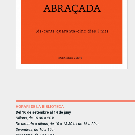
HORARI DE LA BIBLIOTECA
Del 16 de setembre al 14 de juny
Dilluns, de 15.30 a 20 h
De dimarts a dijous, de 10 a 13.30 h i de 16 a 20 h
Divendres, de 10 a 15 h