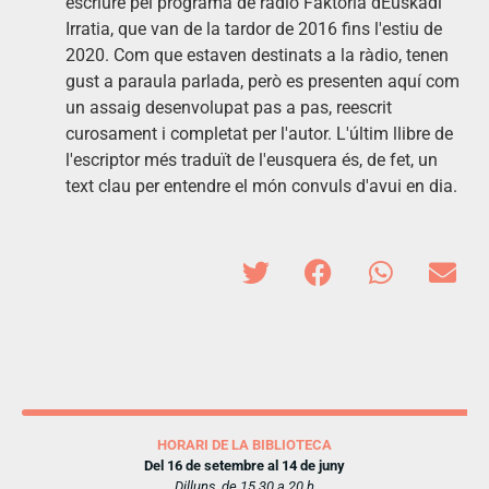
escriure pel programa de ràdio Faktoria dEuskadi
Irratia, que van de la tardor de 2016 fins l'estiu de
2020. Com que estaven destinats a la ràdio, tenen
gust a paraula parlada, però es presenten aquí com
un assaig desenvolupat pas a pas, reescrit
curosament i completat per l'autor. L'últim llibre de
l'escriptor més traduït de l'eusquera és, de fet, un
text clau per entendre el món convuls d'avui en dia.
HORARI DE LA BIBLIOTECA
Del 16 de setembre al 14 de juny
Dilluns, de 15.30 a 20 h