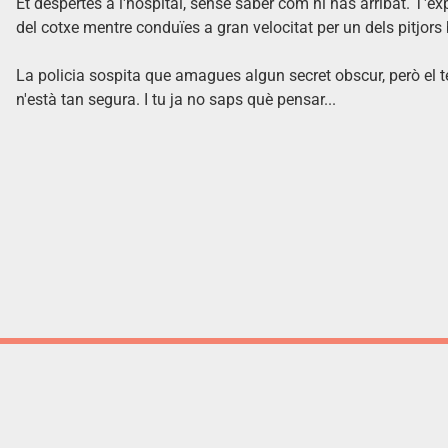
Et despertes a l'hospital, sense saber com hi has arribat. T'ex
del cotxe mentre conduïes a gran velocitat per un dels pitjors b
La policia sospita que amagues algun secret obscur, però el t
n'està tan segura. I tu ja no saps què pensar...