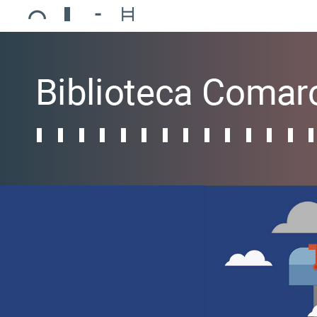
Ajuntament de Mollerussa
Biblioteca Comarcal Jaume Vila
Piscines de Mollerussa
Teatre de L’Amistat