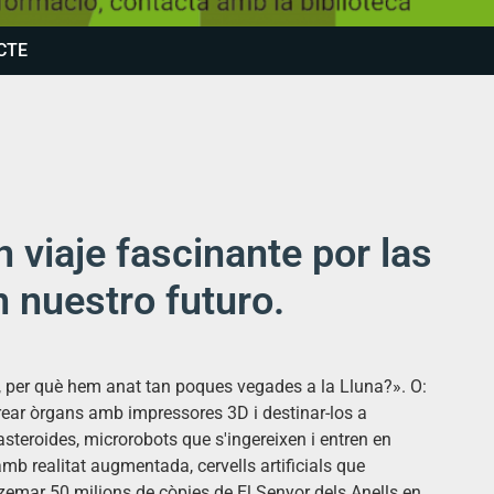
CTE
 viaje fascinante por las
 nuestro futuro.
, per què hem anat tan poques vegades a la Lluna?». O:
rear òrgans amb impressores 3D i destinar-los a
steroides, microrobots que s'ingereixen i entren en
 amb realitat augmentada, cervells artificials que
emar 50 milions de còpies de El Senyor dels Anells en