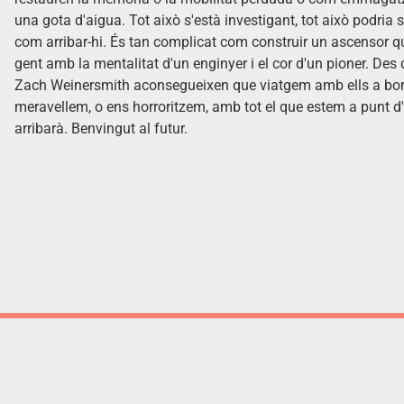
una gota d'aigua. Tot això s'està investigant, tot això podria s
com arribar-hi. És tan complicat com construir un ascensor qu
gent amb la mentalitat d'un enginyer i el cor d'un pioner. Des d'
Zach Weinersmith aconsegueixen que viatgem amb ells a bord 
meravellem, o ens horroritzem, amb tot el que estem a punt d'a
arribarà. Benvingut al futur.