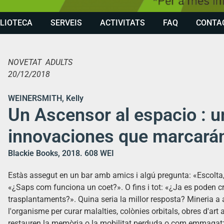
BLIOTECA
SERVEIS
ACTIVITATS
FAQ
CONTA
NOVETAT ADULTS
20/12/2018
WEINERSMITH, Kelly
Un Ascensor al espacio : un
innovaciones que marcarán
Blackie Books, 2018. 608 WEI
Estàs assegut en un bar amb amics i algú pregunta: «Escolta
«¿Saps com funciona un coet?». O fins i tot: «¿Ja es poden c
trasplantaments?». Quina seria la millor resposta? Mineria a a
l'organisme per curar malalties, colònies orbitals, obres d'art
restauren la memòria o la mobilitat perduda o com emmagatz