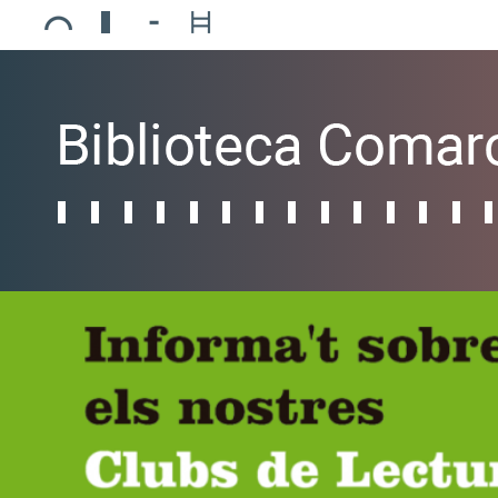
Ajuntament de Mollerussa
Biblioteca Comarcal Jaume Vila
Piscines de Mollerussa
Teatre de L’Amistat