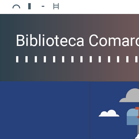
Ajuntament de Mollerussa
Biblioteca Comarcal Jaume Vila
Piscines de Mollerussa
Teatre de L’Amistat