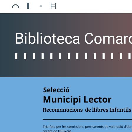
Ajuntament de Mollerussa
Biblioteca Comarcal Jaume Vila
Piscines de Mollerussa
Teatre de L’Amistat