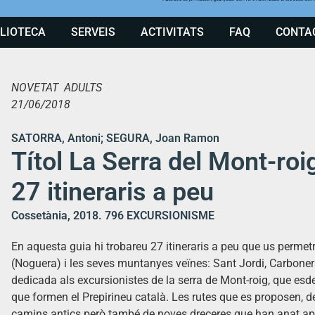
BLIOTECA
SERVEIS
ACTIVITATS
FAQ
CONTA
NOVETAT ADULTS
21/06/2018
SATORRA, Antoni; SEGURA, Joan Ramon
Títol La Serra del Mont-roi
27 itineraris a peu
Cossetània, 2018. 796 EXCURSIONISME
En aquesta guia hi trobareu 27 itineraris a peu que us permet
(Noguera) i les seves muntanyes veïnes: Sant Jordi, Carboner
dedicada als excursionistes de la serra de Mont-roig, que esd
que formen el Prepirineu català. Les rutes que es proposen, de fe
camins antics però també de noves dreceres que han anat apar