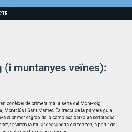
CTE
g (i muntanyes veïnes):
ran conèixer de primera mà la serra del Mont-roig
a, Montclús i Sant Mamet. Es tracta de la primera guia
evé el primer esgraó de la complexa xarxa de serralades
t, faciliten la millor descoberta del territori, a partir de
eixent i que fan de bon trescar.