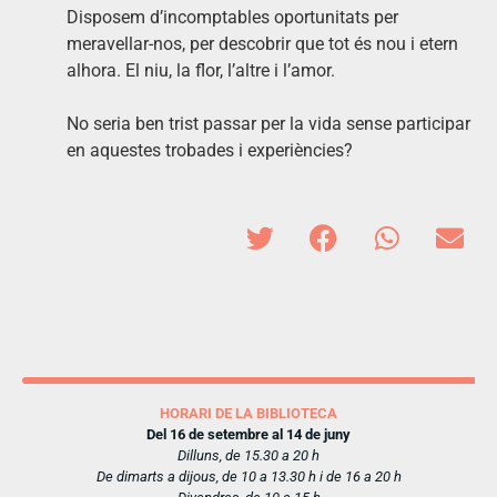
Disposem d’incomptables oportunitats per
meravellar-nos, per descobrir que tot és nou i etern
alhora. El niu, la flor, l’altre i l’amor.
No seria ben trist passar per la vida sense participar
en aquestes trobades i experiències?
HORARI DE LA BIBLIOTECA
Del 16 de setembre al 14 de juny
Dilluns, de 15.30 a 20 h
De dimarts a dijous, de 10 a 13.30 h i de 16 a 20 h