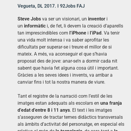
Vegueta, DL 2017. I 92Jobs FAJ
Steve Jobs
va ser un visionari, un
inventor
i
un
informàtic
i, de fet, li devem la creació d’aparells
tan imprescindibles com
l’iPhone
i
l’iPad
. Va tenir
una vida molt intensa i va saber aprofitar les
dificultats per superar-se i treure el millor de si
mateix. A més, va aconseguir el que s’havia
proposat des de jove: anar-se’n a dormir cada nit
sabent que havia fet alguna cosa útil i important.
Gràcies a les seves idees i invents, va arribar a
canviar fins i tot la nostra manera de viure.
Tant el registre de la narració com l’estil de les
imatges estan adequats als escolars en
una franja
d’edat d’entre 8 i 11 anys
. El text i les imatges
s’asseguren de tractar temes didàctics transversals
als àmbits d’activitat del personatge, en especial els