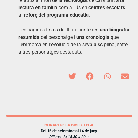
relatius al món de
la tecnologia
, de cara tant a
la
lectura en família
com a l’ús en
centres escolars
i
al
reforç del programa educatiu
.
Les pàgines finals del llibre contenen
una biografia
resumida
del personatge i
una cronologia
que
l’emmarca en l’evolució de la seva disciplina, entre
altres personatges destacats.
HORARI DE LA BIBLIOTECA
Del 16 de setembre al 14 de juny
Dilluns, de 15.30 a 20 h