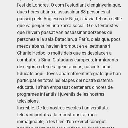
l'est de Londres. O com l'estudiant d'enginyeria que,
dues hores abans d'assassinar 88 persones al
passeig dels Anglesos de Niça, s'havia fet una selfie
que va penjar en una xarxa social. O els terroristes
que l'hivern passat van assassinar dotzenes de
persones a la sala Bataclan, a París, o els que, pocs
mesos abans, havien irromput en el setmanari
Charlie Hedbo, o molts dels que es desplacen a
combatre a Síria. Ciutadans europeus, immigrants
de segona o tercera generacions, nascuts aquí.
Educats aquí. Joves aparentment integrats que han
participat en totes les etapes del nostre sistema
educatiu i s'han empassat centenars d'hores de
programes infantils i juvenils de les nostres
televisions.
Increïble. De les nostres escoles i universitats,
teletransportats a la monstruositat més
inimaginable, a les files d'un exèrcit conegut,