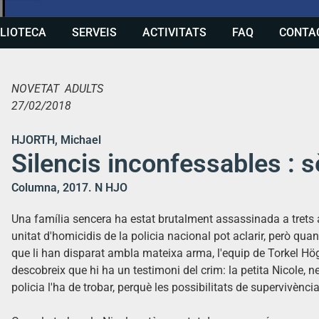
BLIOTECA
SERVEIS
ACTIVITATS
FAQ
CONTA
NOVETAT ADULTS
27/02/2018
HJORTH, Michael
Silencis inconfessables : 
Columna, 2017. N HJO
Una família sencera ha estat brutalment assassinada a trets a
unitat d'homicidis de la policia nacional pot aclarir, però qua
que li han disparat ambla mateixa arma, l'equip de
Torkel
Hö
descobreix que hi ha un testimoni del crim: la petita
Nicole
, n
policia l'ha de trobar, perquè les possibilitats de supervivèn