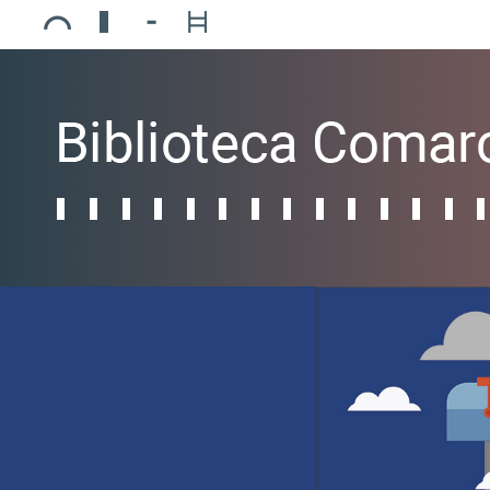
Ajuntament de Mollerussa
Biblioteca Comarcal Jaume Vila
Piscines de Mollerussa
Teatre de L’Amistat