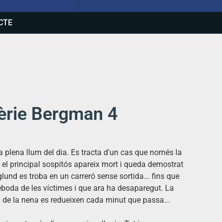
CTE
sèrie Bergman 4
 plena llum del dia. Es tracta d'un cas que només la
n el principal sospitós apareix mort i queda demostrat
glund
es troba en un carreró sense sortida... fins que
eboda de les víctimes i que ara ha desaparegut. La
cia de la nena es redueixen cada minut que passa...