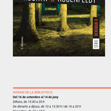
HORARI DE LA BIBLIOTECA
Del 16 de setembre al 14 de juny
Dilluns, de 15.30 a 20 h
De dimarts a dijous, de 10 a 13.30 h i de 16 a 20 h