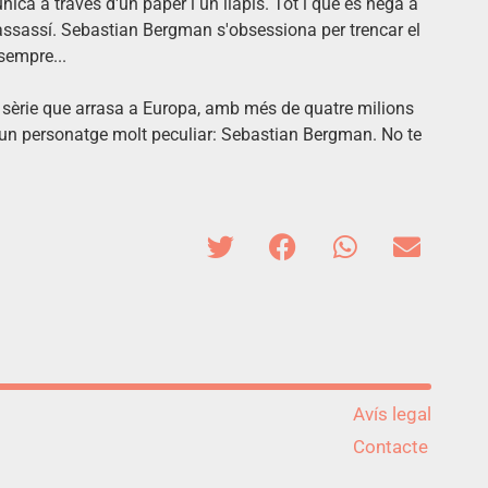
ca a través d'un paper i un llapis. Tot i que es nega a
'assassí.
Sebastian
Bergman
s'obsessiona per trencar el
 sempre...
a sèrie que arrasa a Europa, amb més de quatre milions
, un personatge molt peculiar:
Sebastian
Bergman
. No te
Avís legal
Contacte