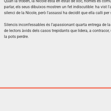
Quan la troben, la
Nicole
està en estat de xoc, només es comuni
parlar, els seus dibuixos mostren un fet indiscutible: ha vist l
silenci de la
Nicole
, però l'assassí ha decidit que ella calli per
Silencis inconfessables és l'apassionant quarta entrega de l
de lectors àvids dels casos trepidants que lidera, a contracor
la pots perdre.