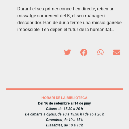
Durant el seu primer concert en directe, reben un
missatge sorprenent del K, el seu mànager i
descobridor. Han de dur a terme una missió gairebé
impossible. I en depèn el futur de la humanitat…
HORARI DE LA BIBLIOTECA
Del 16 de setembre al 14 de juny
Dilluns, de 15.30 a 20 h
De dimarts a dijous, de 10 a 13.30 h i de 16 a 20 h
Divendres, de 10 a 15 h
Dissabtes, de 10 a 13 h