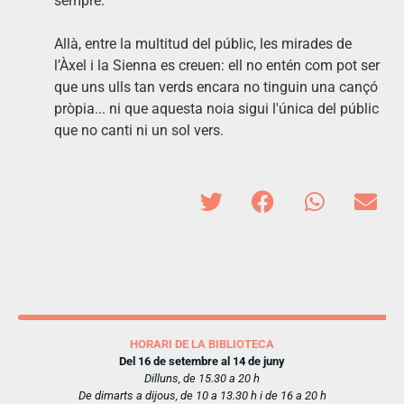
sempre.
Allà, entre la multitud del públic, les mirades de
l’Àxel i la Sienna es creuen: ell no entén com pot ser
que uns ulls tan verds encara no tinguin una cançó
pròpia... ni que aquesta noia sigui l'única del públic
que no canti ni un sol vers.
HORARI DE LA BIBLIOTECA
Del 16 de setembre al 14 de juny
Dilluns, de 15.30 a 20 h
De dimarts a dijous, de 10 a 13.30 h i de 16 a 20 h