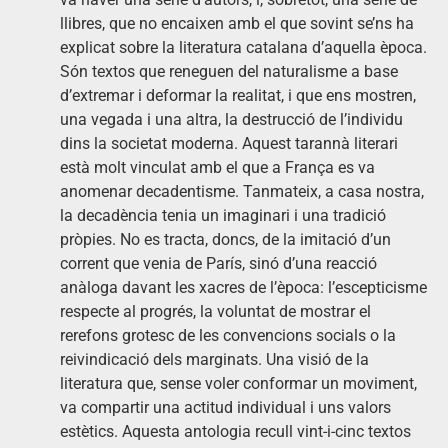
llibres, que no encaixen amb el que sovint se’ns ha
explicat sobre la literatura catalana d’aquella època.
Són textos que reneguen del naturalisme a base
d’extremar i deformar la realitat, i que ens mostren,
una vegada i una altra, la destrucció de l’individu
dins la societat moderna. Aquest tarannà literari
està molt vinculat amb el que a França es va
anomenar decadentisme. Tanmateix, a casa nostra,
la decadència tenia un imaginari i una tradició
pròpies. No es tracta, doncs, de la imitació d’un
corrent que venia de París, sinó d’una reacció
anàloga davant les xacres de l’època: l’escepticisme
respecte al progrés, la voluntat de mostrar el
rerefons grotesc de les convencions socials o la
reivindicació dels marginats. Una visió de la
literatura que, sense voler conformar un moviment,
va compartir una actitud individual i uns valors
estètics. Aquesta antologia recull vint-i-cinc textos