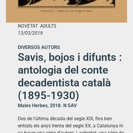
NOVETAT ADULTS
13/03/2019
DIVERSOS AUTORS
Savis, bojos i difunts :
antologia del conte
decadentista català
(1895-1930)
Males Herbes, 2018. N SAV
Des de l’última dècada del segle XIX, fins ben
entrats els anys trenta del segle XX, a Catalunya hi
va haver una sèrie d’autors, i, sobretot, una sèrie de