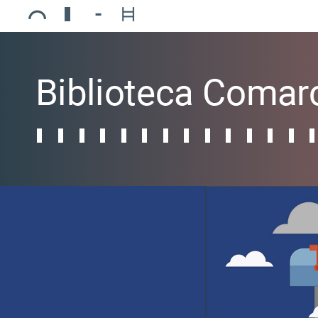
Ajuntament de Mollerussa
Biblioteca Comarcal Jaume Vila
Piscines de Mollerussa
Teatre de L’Amistat