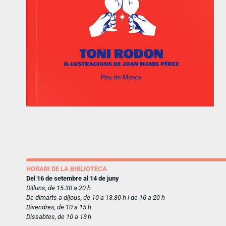
HORARI DE LA BIBLIOTECA
Del 16 de setembre al 14 de juny
Dilluns, de 15.30 a 20 h
De dimarts a dijous, de 10 a 13.30 h i de 16 a 20 h
Divendres, de 10 a 15 h
Dissabtes, de 10 a 13 h