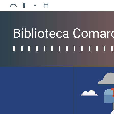
Ajuntament de Mollerussa
Biblioteca Comarcal Jaume Vila
Piscines de Mollerussa
Teatre de L’Amistat