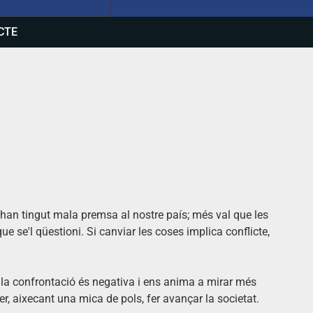
CTE
t han tingut mala premsa al nostre país; més val que les
que se'l qüestioni. Si canviar les coses implica conflicte,
 la confrontació és negativa i ens anima a mirar més
er, aixecant una mica de pols, fer avançar la societat.