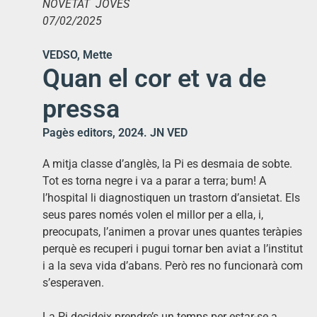
NOVETAT JOVES
07/02/2025
VEDSO, Mette
Quan el cor et va de
pressa
Pagès editors, 2024. JN VED
A mitja classe d’anglès, la Pi es desmaia de sobte.
Tot es torna negre i va a parar a terra; bum! A
l’hospital li diagnostiquen un trastorn d’ansietat. Els
seus pares només volen el millor per a ella, i,
preocupats, l’animen a provar unes quantes teràpies
perquè es recuperi i pugui tornar ben aviat a l’institut
i a la seva vida d’abans. Però res no funcionarà com
s’esperaven.
La Pi decideix prendre’s un temps per estar-se a