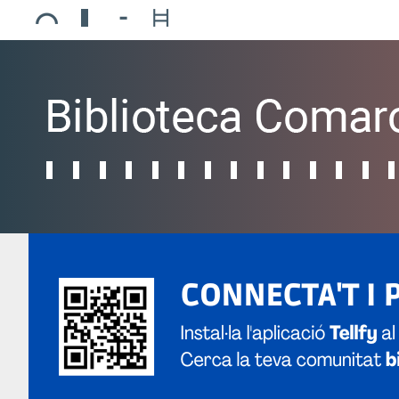
Ajuntament de Mollerussa
Biblioteca Comarcal Jaume Vila
Piscines de Mollerussa
Teatre de L’Amistat