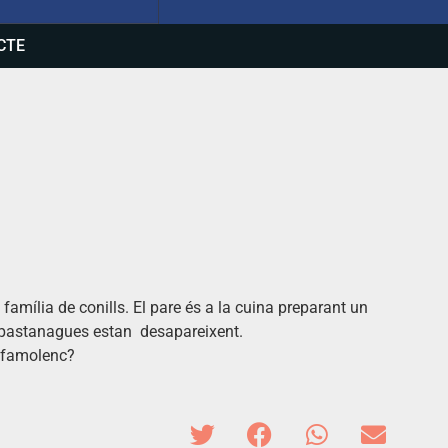
CTE
família de conills. El pare és a la cuina preparant un
es pastanagues estan desapareixent.
e famolenc?