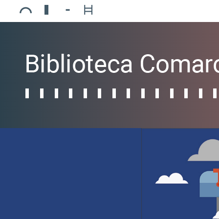
Ajuntament de Mollerussa
Biblioteca Comarcal Jaume Vila
Piscines de Mollerussa
Teatre de L’Amistat