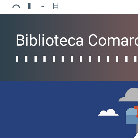
Ajuntament de Mollerussa
Biblioteca Comarcal Jaume Vila
Piscines de Mollerussa
Teatre de L’Amistat