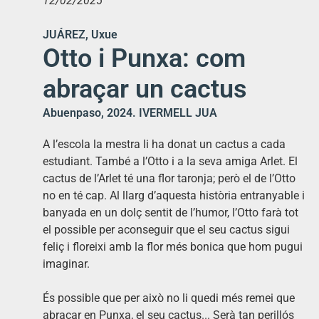
12/02/2025
JUÁREZ, Uxue
Otto i Punxa: com
abraçar un cactus
Abuenpaso, 2024. IVERMELL JUA
A l’escola la mestra li ha donat un cactus a cada
estudiant. També a l’Otto i a la seva amiga Arlet. El
cactus de l’Arlet té una flor taronja; però el de l’Otto
no en té cap. Al llarg d’aquesta història entranyable i
banyada en un dolç sentit de l’humor, l’Otto farà tot
el possible per aconseguir que el seu cactus sigui
feliç i floreixi amb la flor més bonica que hom pugui
imaginar.
És possible que per això no li quedi més remei que
abraçar en Punxa, el seu cactus... Serà tan perillós