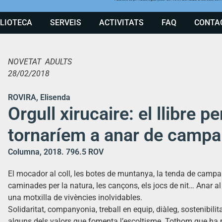
BLIOTECA
SERVEIS
ACTIVITATS
FAQ
CONTA
NOVETAT ADULTS
28/02/2018
ROVIRA, Elisenda
Orgull xirucaire: el llibre p
tornaríem a anar de camp
Columna, 2018. 796.5 ROV
El mocador al coll, les botes de muntanya, la tenda de campan
caminades per la natura, les cançons, els jocs de nit… Anar al
una motxilla de vivències inolvidables.
Solidaritat, companyonia, treball en equip, diàleg, sostenibili
alguns dels valors que fomenta l’escoltisme. Tothom que ha 