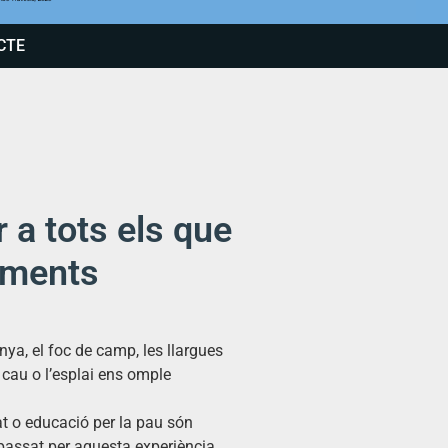
CTE
er a tots els que
aments
ya, el foc de camp, les llargues
 cau o l’esplai ens omple
tat o educació per la pau són
passat per aquesta experiència