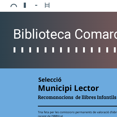
Ajuntament de Mollerussa
Biblioteca Comarcal Jaume Vila
Piscines de Mollerussa
Teatre de L’Amistat