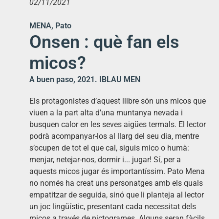
02/11/2021
MENA, Pato
Onsen : què fan els
micos?
A buen paso, 2021. IBLAU MEN
Els protagonistes d’aquest llibre són uns micos que
viuen a la part alta d’una muntanya nevada i
busquen calor en les seves aigües termals. El lector
podrà acompanyar-los al llarg del seu dia, mentre
s’ocupen de tot el que cal, siguis mico o humà:
menjar, netejar-nos, dormir i... jugar! Sí, per a
aquests micos jugar és importantíssim. Pato Mena
no només ha creat uns personatges amb els quals
empatitzar de seguida, sinó que li planteja al lector
un joc lingüístic, presentant cada necessitat dels
micos a través de pictogrames. Alguns seran fàcils