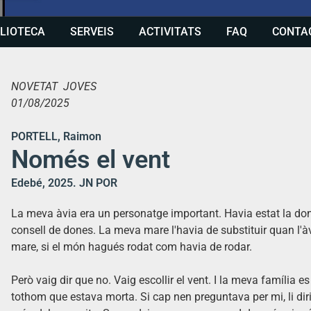
BLIOTECA
SERVEIS
ACTIVITATS
FAQ
CONTA
NOVETAT JOVES
01/08/2025
PORTELL, Raimon
Només el vent
Edebé, 2025. JN POR
La meva àvia era un personatge important. Havia estat la dona 
consell de dones. La meva mare l'havia de substituir quan l'àvi
mare, si el món hagués rodat com havia de rodar.
Però vaig dir que no. Vaig escollir el vent. I la meva família es
tothom que estava morta. Si cap nen preguntava per mi, li dirien