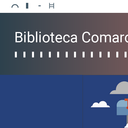
Ajuntament de Mollerussa
Biblioteca Comarcal Jaume Vila
Piscines de Mollerussa
Teatre de L’Amistat