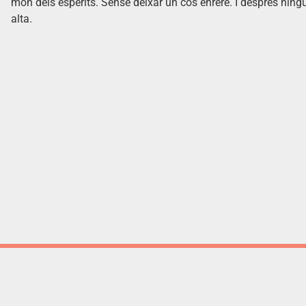
món dels esperits. Sense deixar un cos enrere. I després nin
alta.