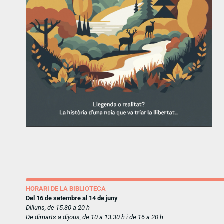
HORARI DE LA BIBLIOTECA
Del 16 de setembre al 14 de juny
Dilluns, de 15.30 a 20 h
De dimarts a dijous, de 10 a 13.30 h i de 16 a 20 h