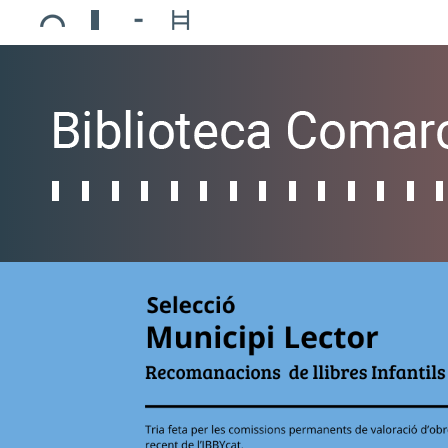
Ajuntament de Mollerussa
Biblioteca Comarcal Jaume Vila
Piscines de Mollerussa
Teatre de L’Amistat