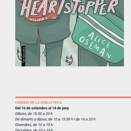
HORARI DE LA BIBLIOTECA
Del 16 de setembre al 14 de juny
Dilluns, de 15.30 a 20 h
De dimarts a dijous, de 10 a 13.30 h i de 16 a 20 h
Divendres, de 10 a 15 h
Dissabtes, de 10 a 13 h