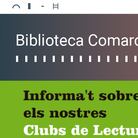
Ajuntament de Mollerussa
Biblioteca Comarcal Jaume Vila
Piscines de Mollerussa
Teatre de L’Amistat