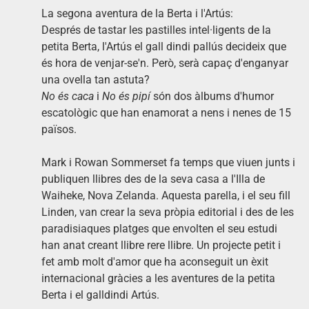
La segona aventura de la Berta i l'Artús:
Després de tastar les pastilles intel·ligents de la
petita Berta, l'Artús el gall dindi pallús decideix que
és hora de venjar-se'n. Però, serà capaç d'enganyar
una ovella tan astuta?
No és caca
i
No és pipí
són dos àlbums d'humor
escatològic que han enamorat a nens i nenes de 15
països.
Mark i Rowan Sommerset fa temps que viuen junts i
publiquen llibres des de la seva casa a l'Illa de
Waiheke, Nova Zelanda. Aquesta parella, i el seu fill
Linden, van crear la seva pròpia editorial i des de les
paradisiaques platges que envolten el seu estudi
han anat creant llibre rere llibre. Un projecte petit i
fet amb molt d'amor que ha aconseguit un èxit
internacional gràcies a les aventures de la petita
Berta i el galldindi Artús.